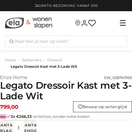
GRATIS BEZORGING VANAF
500
☰
Home
Eetkamers
Dressoir
Legato Dressoir Kast met 3-Lade Wit
Enza Home
EW_V2B7K11150
Legato Dressoir Kast met 3-
Lade Wit
799,00
Bewaar op verlanglijst
of
3x €266,33
renteloos, zonder extra kosten
AANTAL
AANTAL
ERLAGEN
VERHOGEN