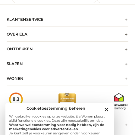
+
KLANTENSERVICE
+
OVER ELA
+
ONTDEKKEN
+
SLAPEN
+
WONEN
8,3
★★★★★
Cookietoestemming beheren
✕
Klantenvertellen
Wij gebruiken cookies op onze website. Ela Wonen plaatst
altijd functionele cookies. Deze zijn noodzakelijk om de
+
CONTACT
website goed te laten werken en om het websitegebruik te
Waar we wel toestemming voor nodig hebben, zijn de
meten. Daarnaast plaatsen we analytische cookies. Door deze
marketingcookies voor advertentie- en
cookies te plaatsen krijgen wij informatie over
personalisatiedoeleinden. Op deze website gebruiken we
Je kunt zelf je voorkeuren aangeven onder 'voorkeuren