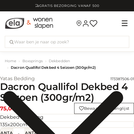
GRATIS BEZORGING VANAF
500
☰
Home
Boxsprings
Dekbedden
Dacron Quallifol Dekbed 4 Seizoen (300gr/m2)
Yatas Bedding
173387506-01
Dacron Quallifol Dekbed 4
Seizoen (300gr/m2)
75,00
Bewaar op verlanglijst
Dekbed Afmeting
AANTAL
AANTAL