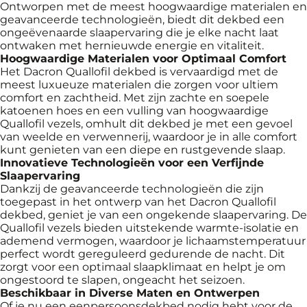
Ontworpen met de meest hoogwaardige materialen en
geavanceerde technologieën, biedt dit dekbed een
ongeëvenaarde slaapervaring die je elke nacht laat
ontwaken met hernieuwde energie en vitaliteit.
Hoogwaardige Materialen voor Optimaal Comfort
Het Dacron Quallofil dekbed is vervaardigd met de
meest luxueuze materialen die zorgen voor ultiem
comfort en zachtheid. Met zijn zachte en soepele
katoenen hoes en een vulling van hoogwaardige
Quallofil vezels, omhult dit dekbed je met een gevoel
van weelde en verwennerij, waardoor je in alle comfort
kunt genieten van een diepe en rustgevende slaap.
Innovatieve Technologieën voor een Verfijnde
Slaapervaring
Dankzij de geavanceerde technologieën die zijn
toegepast in het ontwerp van het Dacron Quallofil
dekbed, geniet je van een ongekende slaapervaring. De
Quallofil vezels bieden uitstekende warmte-isolatie en
ademend vermogen, waardoor je lichaamstemperatuur
perfect wordt gereguleerd gedurende de nacht. Dit
zorgt voor een optimaal slaapklimaat en helpt je om
ongestoord te slapen, ongeacht het seizoen.
Beschikbaar in Diverse Maten en Ontwerpen
Of je nu een eenpersoonsdekbed nodig hebt voor de