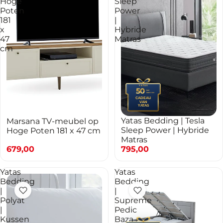
Hoge
Sleep
Poten
Power
181
|
x
Hybride
47
Matras
cm
YATAS
50
jaar
PREMIUM
CADEAU
VAN
YATAS
Yatas Bedding | Tesla
Marsana TV-meubel op
TOEVOEGEN AAN WINKELWAGEN
Sleep Power | Hybride
Hoge Poten 181 x 47 cm
Matras
679,00
795,00
Yatas
Yatas
Bedding
Bedding
|
|
Polyat
Supreme
|
Pedic
Kussen
Baza