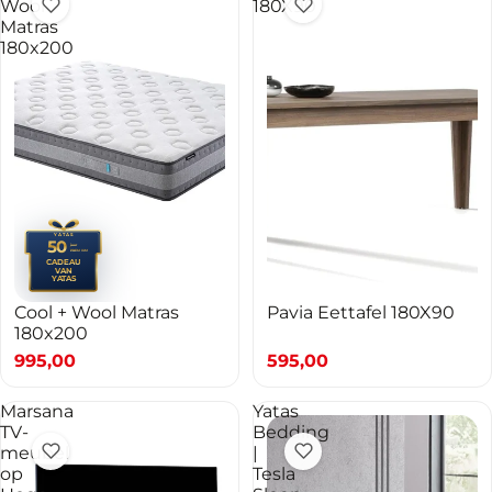
Wool
180X90
Matras
180x200
YATAS
50
jaar
PREMIUM
CADEAU
VAN
YATAS
Cool + Wool Matras
Pavia Eettafel 180X90
TOEVOEGEN AAN WINKELWAGEN
180x200
995,00
595,00
Marsana
Yatas
TV-
Bedding
meubel
|
op
Tesla