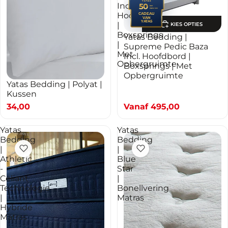
YATAS
Incl.
50
jaar
PREMIUM
Hoofdbord
CADEAU
VAN
YATAS
|
KIES OPTIES
Boxsprings
Yatas Bedding |
|
Supreme Pedic Baza
Met
Incl. Hoofdbord |
Opbergruimte
Boxsprings | Met
Opbergruimte
Yatas Bedding | Polyat |
TOEVOEGEN AAN WINKELWAGEN
Kussen
34,00
Vanaf
495,00
Yatas
Yatas
Bedding
Bedding
|
|
Athletic
Blue
-
Star
Celiant
|
Technologie
Bonellvering
|
Matras
Hybride
Matras