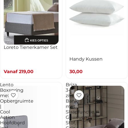
KIES OPTIES
Loreto Tienerkamer Set
Handy Kussen
Vanaf
219,00
30,00
Lento
Briza
Boxspring
3-
met
zits
Opbergruimte
Bank
|
met
Cool
Slaapfunctie,
Action
Geweven
Hoofdbord
Stof,