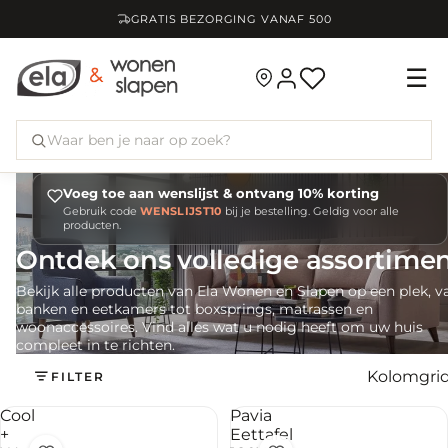
GRATIS BEZORGING VANAF
500
☰
Voeg toe aan wenslijst & ontvang 10% korting
Gebruik code
WENSLIJST10
bij je bestelling. Geldig voor alle
producten.
Ontdek ons volledige assortime
Bekijk alle producten van Ela Wonen en Slapen op een plek, v
banken en eetkamers tot boxsprings, matrassen en
woonaccessoires. Vind alles wat u nodig heeft om uw huis
compleet in te richten.
Kolomgri
FILTER
Cool
Pavia
+
Eettafel