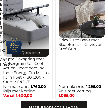
incl.
Grijs
Ionic
Energy
Pro
Matras
|
3
in
1
-15%
Briza 3-zits Bank met
Set
YATAS
Slaapfunctie, Geweven
50
jaar
-
PREMIUM
Stof, Grijs
CADEAU
180x200
VAN
YATAS
KIES OPTIES
-
-9%
Lento Boxspring met
Creme
Opbergruimte | Cool
(14207)
Action Hoofdbord incl.
Ionic Energy Pro Matras
| 3 in 1 Set - 180x200 -
Creme (14207)
Normale prijs
1.760,00
Normale prijs
1.295,00
Prijs met korting
Prijs met korting
Vanaf
1.600,00
1.095,00
MEER PRODUCTEN LADEN