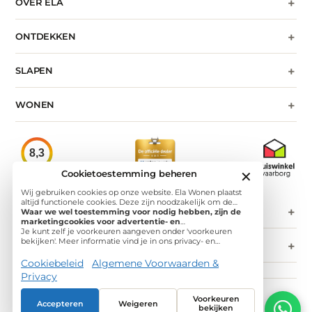
+
OVER ELA
+
ONTDEKKEN
+
SLAPEN
+
WONEN
8,3
★★★★★
Cookietoestemming beheren
✕
Klantenvertellen
Wij gebruiken cookies op onze website. Ela Wonen plaatst
altijd functionele cookies. Deze zijn noodzakelijk om de
+
CONTACT
website goed te laten werken en om het websitegebruik te
Waar we wel toestemming voor nodig hebben, zijn de
meten. Daarnaast plaatsen we analytische cookies. Door deze
marketingcookies voor advertentie- en
cookies te plaatsen krijgen wij informatie over
personalisatiedoeleinden. Op deze website gebruiken we
Je kunt zelf je voorkeuren aangeven onder 'voorkeuren
bezoekersstromen, verkeersbronnen en paginaweergaven
advertentiecookies zodat het online advertentieaanbod
bekijken'. Meer informatie vind je in ons privacy- en
+
NIEUWSBRIEF
met als doel onze dienstverlening te verbeteren. De data
voor jou gepersonaliseerd kan worden, en zodat wij (en
cookiestatement.
wordt hierbij geanonimiseerd, waardoor wij geen
derde partijen) inzicht krijgen in de campagneprestaties.
Cookiebeleid
Algemene Voorwaarden &
persoonsgegevens verwerken en dus geen toestemming
Privacy
nodig hebben.
© 2026 Ela Wonen, Alle rechten voorbehouden
Voorkeuren
iDEAL
Visa
Mastercard
PayPal
Klarna
Bancontact
Accepteren
Weigeren
bekijken