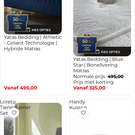
YATAS
50
jaar
PREMIUM
CADEAU
VAN
YATAS
KIES OPTIES
Yatas Bedding | Athletic
YATAS
50
jaar
- Celiant Technologie |
PREMIUM
CADEAU
Hybride Matras
VAN
YATAS
KIES OPTIES
-34%
Yatas Bedding | Blue
Star | Bonellvering
Matras
Normale prijs
495,00
Prijs met korting
Vanaf
495,00
Vanaf
325,00
Loreto
Handy
Tienerkamer
Kussen
Set