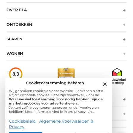
+
OVER ELA
+
ONTDEKKEN
+
SLAPEN
+
WONEN
8,3
★★★★★
Cookietoestemming beheren
✕
Klantenvertellen
Wij gebruiken cookies op onze website. Ela Wonen plaatst
altijd functionele cookies. Deze zijn noodzakelijk om de
+
CONTACT
website goed te laten werken en om het websitegebruik te
Waar we wel toestemming voor nodig hebben, zijn de
meten. Daarnaast plaatsen we analytische cookies. Door deze
marketingcookies voor advertentie- en
cookies te plaatsen krijgen wij informatie over
personalisatiedoeleinden. Op deze website gebruiken we
Je kunt zelf je voorkeuren aangeven onder 'voorkeuren
bezoekersstromen, verkeersbronnen en paginaweergaven
advertentiecookies zodat het online advertentieaanbod
bekijken'. Meer informatie vind je in ons privacy- en
+
NIEUWSBRIEF
met als doel onze dienstverlening te verbeteren. De data
voor jou gepersonaliseerd kan worden, en zodat wij (en
cookiestatement.
wordt hierbij geanonimiseerd, waardoor wij geen
derde partijen) inzicht krijgen in de campagneprestaties.
Cookiebeleid
Algemene Voorwaarden &
persoonsgegevens verwerken en dus geen toestemming
Privacy
nodig hebben.
© 2026 Ela Wonen, Alle rechten voorbehouden