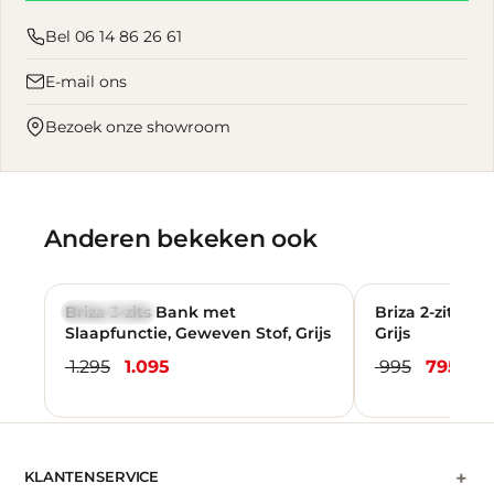
Bel 06 14 86 26 61
E-mail ons
Bezoek onze showroom
Anderen bekeken ook
Briza 3-zits Bank met
Briza 2-zits B
VERKOOP
VERKOOP
Slaapfunctie, Geweven Stof, Grijs
Grijs
1.295
1.095
995
795
+
KLANTENSERVICE