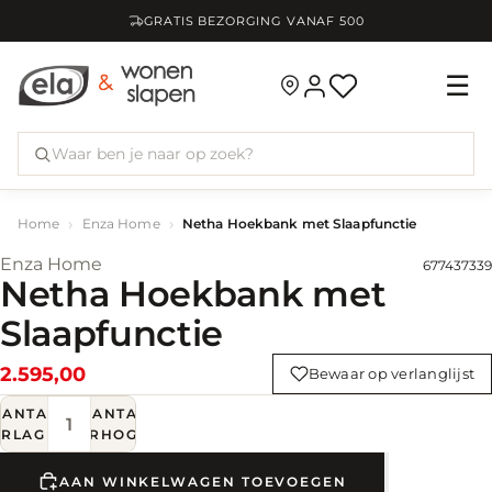
GRATIS BEZORGING VANAF
500
☰
Home
Enza Home
Netha Hoekbank met Slaapfunctie
Enza Home
677437339
Netha Hoekbank met
Slaapfunctie
2.595,00
Bewaar op verlanglijst
AANTAL
AANTAL
ERLAGEN
VERHOGEN
AAN WINKELWAGEN TOEVOEGEN